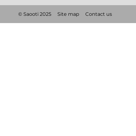
© Saooti 2025
Site map
Contact us