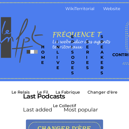
WikiTerritorial
Website
E
S
I
P
S
P
H
N
I
E
E
O
L
S
R
A
CONTRI
M
I
O
I
K
E
V
D
E
E
E
E
S
R
S
S
Le Relais
Le Fil
La Fabrique
Changer d'ère
Last Podcasts
Le Collectif
Last added
Most popular