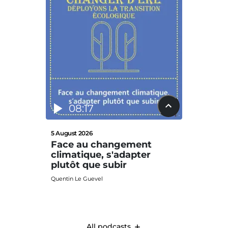
08:17
12
5 August 2026
29 July 2
Face au changement
La nat
climatique, s'adapter
défis
plutôt que subir
Clima
Quentin Le Guevel
Quentin L
All podcasts