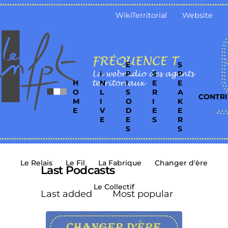
WikiTerritorial
Website
E
S
I
P
S
P
H
N
I
E
E
O
L
S
R
A
CONTRI
M
I
O
I
K
E
V
D
E
E
E
E
S
R
S
S
Le Relais
Le Fil
La Fabrique
Changer d'ère
Last Podcasts
Le Collectif
Last added
Most popular