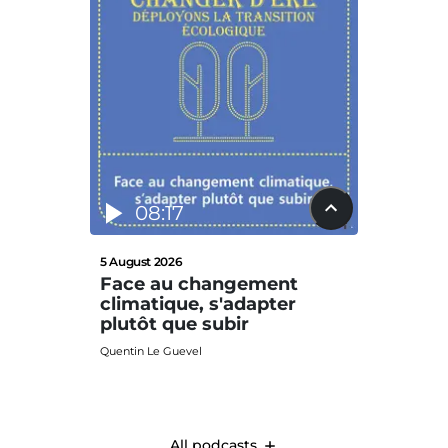
08:17
12
5 August 2026
29 July 2
Face au changement
La nat
climatique, s'adapter
défis
plutôt que subir
Clima
Quentin Le Guevel
Quentin L
All podcasts