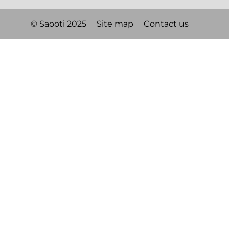
© Saooti 2025
Site map
Contact us