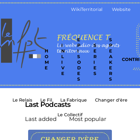
WikiTerritorial
Website
E
S
I
P
S
P
H
N
I
E
E
O
L
S
R
A
CONTRI
M
I
O
I
K
E
V
D
E
E
E
E
S
R
S
S
Le Relais
Le Fil
La Fabrique
Changer d'ère
Last Podcasts
Le Collectif
Last added
Most popular