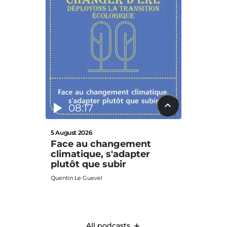
08:17
12
5 August 2026
29 July 2
Face au changement
La nat
climatique, s'adapter
défis
plutôt que subir
Clima
Quentin Le Guevel
Quentin L
All podcasts