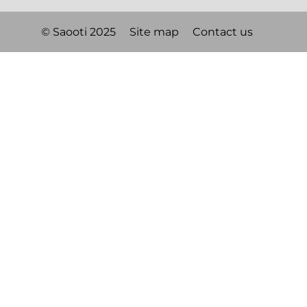
© Saooti 2025
Site map
Contact us