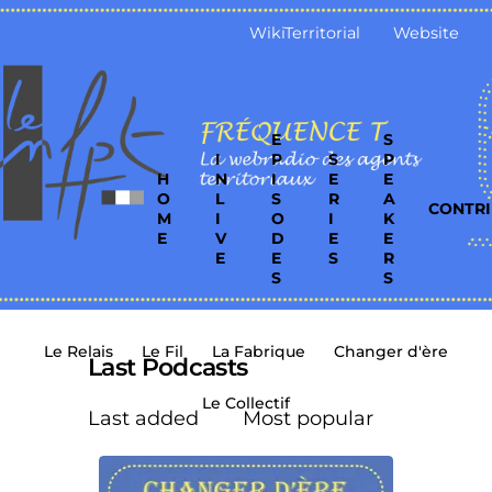
WikiTerritorial
Website
E
S
I
P
S
P
H
N
I
E
E
O
L
S
R
A
CONTRI
M
I
O
I
K
E
V
D
E
E
E
E
S
R
S
S
Le Relais
Le Fil
La Fabrique
Changer d'ère
Last Podcasts
Le Collectif
Last added
Most popular