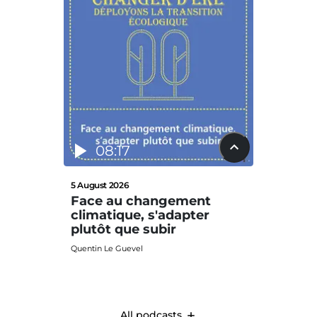
08:17
12
5 August 2026
29 July 2
Face au changement
La nat
climatique, s'adapter
défis
plutôt que subir
Clima
Quentin Le Guevel
Quentin L
All podcasts