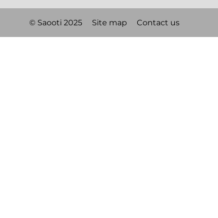
© Saooti 2025
Site map
Contact us