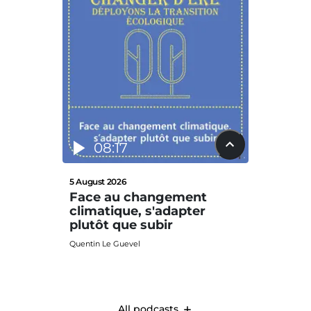
08:17
12
5 August 2026
29 July 2
Face au changement
La nat
climatique, s'adapter
défis
plutôt que subir
Clima
Quentin Le Guevel
Quentin L
All podcasts