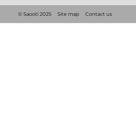
© Saooti 2025
Site map
Contact us