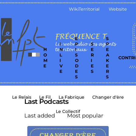
WikiTerritorial
Website
E
S
I
P
S
P
H
N
I
E
E
O
L
S
R
A
CONTRI
M
I
O
I
K
E
V
D
E
E
E
E
S
R
S
S
Le Relais
Le Fil
La Fabrique
Changer d'ère
Last Podcasts
Le Collectif
Last added
Most popular