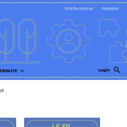
WikiTerritorial
Website
Login
TRIBUTE
if