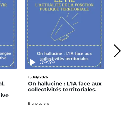
09:39
13
15 July 2026
8 July 20
l,
On hallucine : L'IA face aux
L'Inno
collectivités territoriales.
gêneu
tive
Bruno Lorenzi
Quentin L