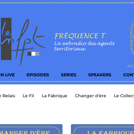
IN LIVE
EPISODES
SERIES
SPEAKERS
CON
e Relais
Le Fil
La Fabrique
Changer d'ère
Le Collect