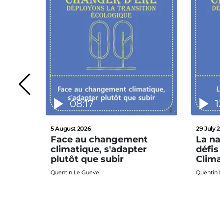
08:17
1
5 August 2026
29 July 
Face au changement
La na
climatique, s'adapter
défi
plutôt que subir
Clim
Quentin Le Guevel
Quentin 