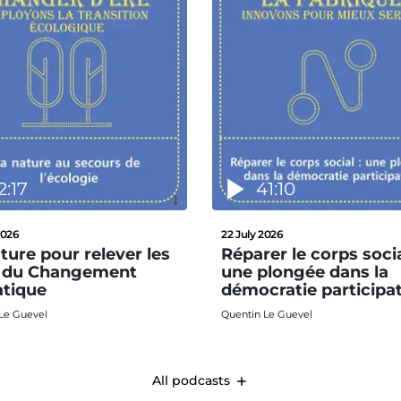
2:17
41:10
2026
22 July 2026
ture pour relever les
Réparer le corps socia
s du Changement
une plongée dans la
atique
démocratie participa
Le Guevel
Quentin Le Guevel
All podcasts