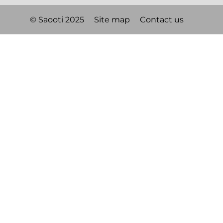
© Saooti 2025
Site map
Contact us