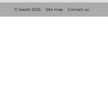
© Saooti 2025
Site map
Contact us