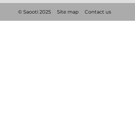
© Saooti 2025
Site map
Contact us