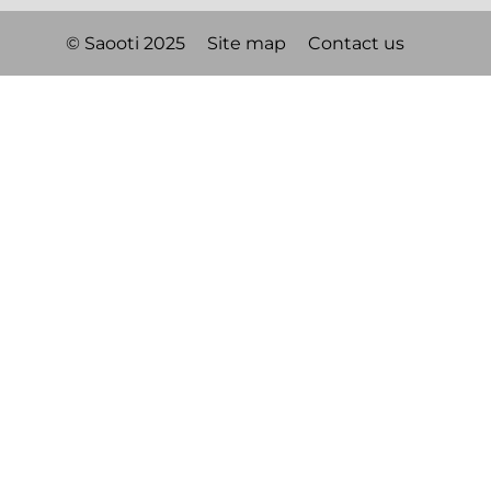
© Saooti 2025
Site map
Contact us