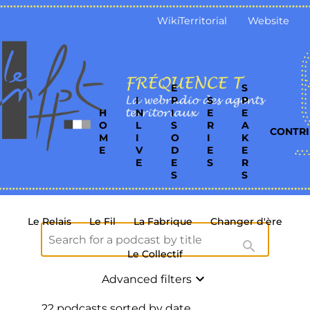
WikiTerritorial
Website
E
S
I
P
S
P
H
N
I
E
E
O
L
S
R
A
CONTRI
M
I
O
I
K
E
V
D
E
E
E
E
S
R
S
S
Le Relais
Le Fil
La Fabrique
Changer d'ère
Le Collectif
Advanced filters
22 podcasts sorted by date