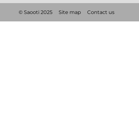
© Saooti 2025
Site map
Contact us