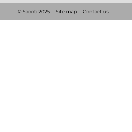
© Saooti 2025
Site map
Contact us