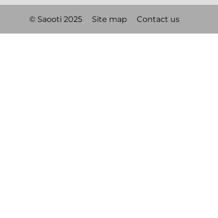
© Saooti 2025
Site map
Contact us