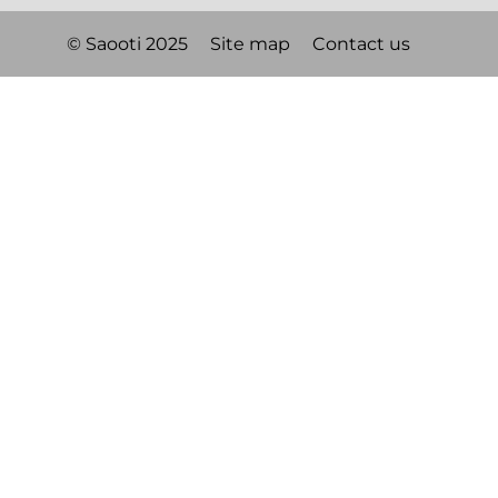
© Saooti 2025
Site map
Contact us